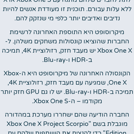
ללא עלות עבורם. תוכנית זו מעודדת אנשים להיות
נדיבים ואדיבים יותר כלפי מי שנזקק להם.
מיקרוסופט היא התוספת האחרונה לרשימת
החברות שהוציאו קונסולות משחקים משלהן. ל-
Xbox One X יש מעבד חזק, רזולוציית 4K, תמיכה
ב-HDR ו-Blu-ray.
הקונסולה האחרונה של מיקרוסופט היא ה-Xbox
One X, שמגיעה עם מעבד חזק, רזולוציית 4K,
תמיכה ב-HDR ו-Blu-ray. יש לו גם GPU חזק יותר
מקודמו – ה-Xbox One S.
החברה הודיעה שהם ישחררו מערכת במהדורה
מוגבלת בשם "Xbox One X Project Scorpio
Edition" כדי להנציח את השותפות שלהם עם