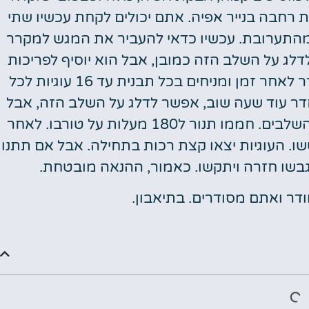
רחבה בנייר אפיה. אתם יכולים לקחת עכשיו שתי
ים מהתערובת. עכשיו כדאי להעביר את המגש למקרר
ג על השלב הזה כמובן, אבל הוא יוסיף לפריכות
של העוגיות בסוף. מוציאים את המגש מהמקרר לאחר זמן ומניחים בכל תבנית עד 16 עוגיות לכל
ר עוד שעה שוב, אפשר לדלג על השלב הזה, אבל
העוגיות יצאו פריכות בדיוק אם תקפידו על כל השלבים. חממו תנור ל180 מעלות על טורבו. לאחר
קות. אגב, אל תחששו. העוגיות יצאו קצת רכות בתחילה. אבל אם תתנו
תגבשו חזרה ויתקשו. כאמור, ההנאה מובטחת.
ודר ואתם מסודרים. בתיאבון.