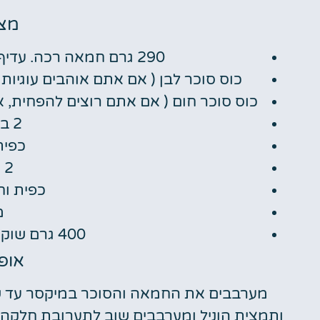
מצר
290 גרם חמאה רכה. עדיף להשאיר אותה שעה מחוץ למקרר.
כוס סוכר לבן ( אם אתם אוהבים עוגיו
כוס סוכר חום ( אם אתם רוצים להפחית, א
2 ביצים גדולות.
כפית
2 כוסות קמח
כפית וח
מ
400 גרם שוקולד ציפס לבן או שחור.
אופן
מערבבים את החמאה והסוכר במיקסר עד ש
ותמצית הוניל ומערבבים שוב לתערובת חלקה. 