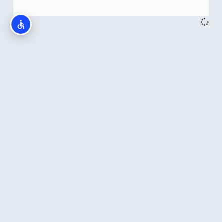
ירושלים
טיול בירושלים הקסומה בראש שקט בעזרת
המלצות, טיפים, מידע חשוב, כרטיסים מוזלים ועוד..
האתר שלנו הוקם במטרה אחת עיקרית וזה בכדי
לחלוק ולשתף מידע מקדים וחיוני על ההכנות לטיול
המושלם בי-ם! רובנו לא באמת יודעים מה לעשות,
מה לראות, איפה ומתי לראות, איך לעשות, למי
לפנות, מתי להתחיל וכו'… אנחנו די בטוחים שכולנו