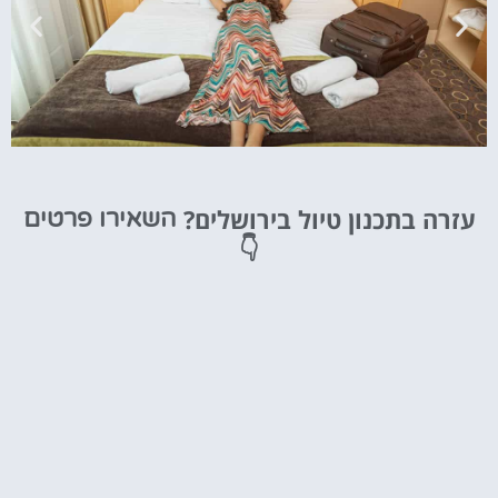
מלונות
עזרה בתכנון טיול בירושלים?
השאירו פרטים
מציאת מלון
👇
מומלץ?
לחצו
פה!